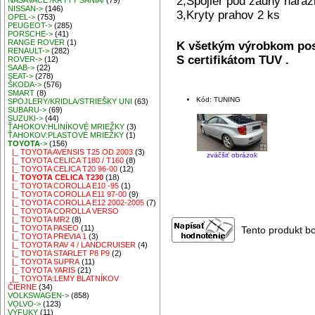
2,Spojler pod zadný náraz
NASÁVAČE /KRYTY SANIA/
(79)
NISSAN->
(146)
3,Kryty prahov 2 ks
OPEL->
(753)
PEUGEOT->
(285)
PORSCHE->
(41)
RANGE ROVER
(1)
K všetkým výrobkom pos
RENAULT->
(282)
S certifikátom TUV .
ROVER->
(12)
SAAB->
(22)
SEAT->
(278)
ŠKODA->
(576)
SMART
(8)
Kód: TUNING
SPOJLERY/KRIDLA/STRIEŠKY UNI
(63)
SUBARU->
(69)
SUZUKI->
(44)
ŤAHOKOV:HLINÍKOVÉ MRIEŽKY
(3)
ŤAHOKOV:PLASTOVÉ MRIEŽKY
(1)
TOYOTA
->
(156)
|_ TOYOTA AVENSIS T25 OD 2003
(3)
zväčšiť obrázok
|_ TOYOTA CELICA T180 / T160
(8)
|_ TOYOTA CELICA T20 96-00
(12)
|_ TOYOTA CELICA T230
(18)
|_ TOYOTA COROLLA E10 -95
(1)
|_ TOYOTA COROLLA E11 97-00
(9)
|_ TOYOTA COROLLA E12 2002-2005
(7)
|_ TOYOTA COROLLA VERSO
|_ TOYOTA MR2
(8)
|_ TOYOTA PASEO
(11)
Tento produkt b
|_ TOYOTA PREVIA 1
(3)
|_ TOYOTA RAV 4 / LANDCRUISER
(4)
|_ TOYOTA STARLET P8 P9
(2)
|_ TOYOTA SUPRA
(11)
|_ TOYOTA YARIS
(21)
|_ TOYOTA:LEMY BLATNÍKOV
ČIERNE
(34)
VOLKSWAGEN->
(858)
VOLVO->
(123)
VÝFUKY
(11)