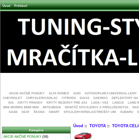
Úvod
Prihlásiť
AKCIE-AKČNÉ PONUKY
ALFA ROMEO
AUDI
AUTODOPLNKY-UNIVERSAL-LEMY
CHEVROLET
CHRYSLER/CADILAC
CITROEN
DACIA
DAEWOO
DEFLEKTORY NA
KIA
KRYTY PRAHOV
KRYTY REZERVY PRE 4X4
LADA / VAZ
LANCIA
LAND 
MINI MORRIS BMW MINI
MITSUBISHI
MONTÁŽ SPOJLEROV A PRÍSLUŠENSTVA
NAS
SAAB
SEAT
ŠKODA
SMART
SPOJLERY/KRIDLA/STRIEŠKY UNI
SUBARU
Úvod
::
TOYOTA
::
TOYOTA CELI
Kategórie
AKCIE-AKČNÉ PONUKY
(58)