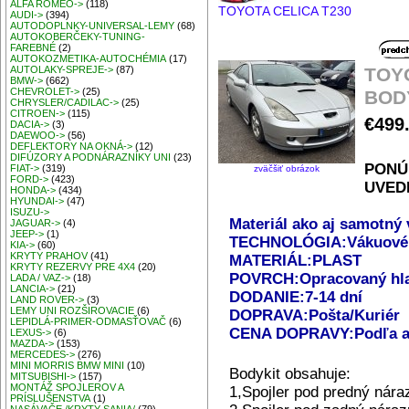
ALFA ROMEO->
(118)
TOYOTA CELICA T230
AUDI->
(394)
AUTODOPLNKY-UNIVERSAL-LEMY
(68)
AUTOKOBERČEKY-TUNING-
FAREBNÉ
(2)
AUTOKOZMETIKA-AUTOCHÉMIA
(17)
TOYO
AUTOLAKY-SPREJE->
(87)
BMW->
(662)
CHEVROLET->
(25)
BOD
CHRYSLER/CADILAC->
(25)
CITROEN->
(115)
€499
DACIA->
(3)
DAEWOO->
(56)
DEFLEKTORY NA OKNÁ->
(12)
DIFÚZORY A PODNÁRAZNÍKY UNI
(23)
PONÚ
FIAT->
(319)
zväčšiť obrázok
FORD->
(423)
UVED
HONDA->
(434)
HYUNDAI->
(47)
ISUZU->
Materiál ako aj samotný 
JAGUAR->
(4)
JEEP->
(1)
TECHNOLÓGIA:Vákuové t
KIA->
(60)
KRYTY PRAHOV
(41)
MATERIÁL:PLAST
KRYTY REZERVY PRE 4X4
(20)
POVRCH:Opracovaný hlad
LADA / VAZ->
(18)
LANCIA->
(21)
DODANIE:7-14 dní
LAND ROVER->
(3)
LEMY UNI ROZŠIROVACIE
(6)
DOPRAVA:Pošta/Kuriér
LEPIDLÁ-PRIMER-ODMASŤOVAČ
(6)
CENA DOPRAVY:Podľa ak
LEXUS->
(6)
MAZDA->
(153)
MERCEDES->
(276)
MINI MORRIS BMW MINI
(10)
Bodykit obsahuje:
MITSUBISHI->
(157)
MONTÁŽ SPOJLEROV A
1,Spojler pod predný nára
PRÍSLUŠENSTVA
(1)