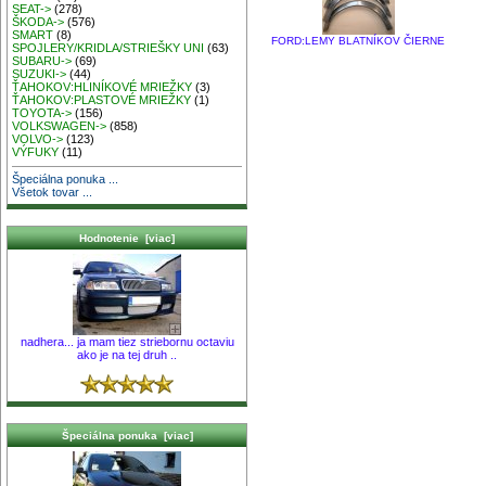
SEAT->
(278)
ŠKODA->
(576)
SMART
(8)
FORD:LEMY BLATNÍKOV ČIERNE
SPOJLERY/KRIDLA/STRIEŠKY UNI
(63)
SUBARU->
(69)
SUZUKI->
(44)
ŤAHOKOV:HLINÍKOVÉ MRIEŽKY
(3)
ŤAHOKOV:PLASTOVÉ MRIEŽKY
(1)
TOYOTA->
(156)
VOLKSWAGEN->
(858)
VOLVO->
(123)
VÝFUKY
(11)
Špeciálna ponuka ...
Všetok tovar ...
Hodnotenie [viac]
nadhera... ja mam tiez striebornu octaviu
ako je na tej druh ..
Špeciálna ponuka [viac]