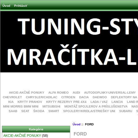
Úvod
Prihlásiť
AKCIE-AKČNÉ PONUKY
ALFA ROMEO
AUDI
AUTODOPLNKY-UNIVERSAL-LEMY
CHEVROLET
CHRYSLER/CADILAC
CITROEN
DACIA
DAEWOO
DEFLEKTORY NA
KIA
KRYTY PRAHOV
KRYTY REZERVY PRE 4X4
LADA / VAZ
LANCIA
LAND 
MINI MORRIS BMW MINI
MITSUBISHI
MONTÁŽ SPOJLEROV A PRÍSLUŠENSTVA
NAS
SAAB
SEAT
ŠKODA
SMART
SPOJLERY/KRIDLA/STRIEŠKY UNI
SUBARU
Úvod
:: FORD
Kategórie
FORD
AKCIE-AKČNÉ PONUKY
(58)