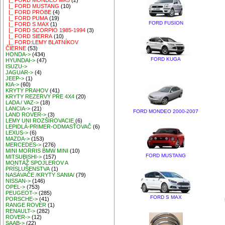
|_ FORD MONDEO MK5
(2)
|_ FORD MUSTANG
(10)
|_ FORD PROBE
(4)
|_ FORD PUMA
(19)
FORD FUSION
|_ FORD S MAX
(1)
|_ FORD SCORPIO 1985-1994
(3)
|_ FORD SIERRA
(10)
|_ FORD:LEMY BLATNÍKOV
ČIERNE
(53)
HONDA->
(434)
FORD KUGA
HYUNDAI->
(47)
ISUZU->
JAGUAR->
(4)
JEEP->
(1)
KIA->
(60)
KRYTY PRAHOV
(41)
KRYTY REZERVY PRE 4X4
(20)
LADA / VAZ->
(18)
LANCIA->
(21)
FORD MONDEO 2000-2007
LAND ROVER->
(3)
LEMY UNI ROZŠIROVACIE
(6)
LEPIDLÁ-PRIMER-ODMASŤOVAČ
(6)
LEXUS->
(6)
MAZDA->
(153)
MERCEDES->
(276)
MINI MORRIS BMW MINI
(10)
FORD MUSTANG
MITSUBISHI->
(157)
MONTÁŽ SPOJLEROV A
PRÍSLUŠENSTVA
(1)
NASÁVAČE /KRYTY SANIA/
(79)
NISSAN->
(146)
OPEL->
(753)
PEUGEOT->
(285)
FORD S MAX
PORSCHE->
(41)
RANGE ROVER
(1)
RENAULT->
(282)
ROVER->
(12)
SAAB->
(22)