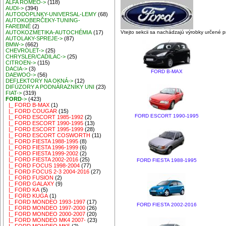
ALFA ROMEO->
(118)
AUDI->
(394)
AUTODOPLNKY-UNIVERSAL-LEMY
(68)
AUTOKOBERČEKY-TUNING-
FAREBNÉ
(2)
Vtejto sekcii sa nachádzajú výrobky určené 
AUTOKOZMETIKA-AUTOCHÉMIA
(17)
AUTOLAKY-SPREJE->
(87)
BMW->
(662)
CHEVROLET->
(25)
CHRYSLER/CADILAC->
(25)
CITROEN->
(115)
DACIA->
(3)
FORD B-MAX
DAEWOO->
(56)
DEFLEKTORY NA OKNÁ->
(12)
DIFÚZORY A PODNÁRAZNÍKY UNI
(23)
FIAT->
(319)
FORD
->
(423)
|_ FORD B-MAX
(1)
|_ FORD COUGAR
(15)
FORD ESCORT 1990-1995
|_ FORD ESCORT 1985-1992
(2)
|_ FORD ESCORT 1990-1995
(13)
|_ FORD ESCORT 1995-1999
(28)
|_ FORD ESCORT COSWORTH
(11)
|_ FORD FIESTA 1988-1995
(8)
|_ FORD FIESTA 1996-1999
(6)
|_ FORD FIESTA 1999-2002
(2)
|_ FORD FIESTA 2002-2016
(25)
FORD FIESTA 1988-1995
|_ FORD FOCUS 1998-2004
(77)
|_ FORD FOCUS 2-3 2004-2016
(27)
|_ FORD FUSION
(2)
|_ FORD GALAXY
(9)
|_ FORD KA
(5)
|_ FORD KUGA
(1)
|_ FORD MONDEO 1993-1997
(17)
FORD FIESTA 2002-2016
|_ FORD MONDEO 1997-2000
(26)
|_ FORD MONDEO 2000-2007
(20)
|_ FORD MONDEO MK4 2007-
(23)