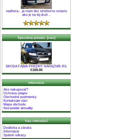
nadhera... ja mam tiez striebornu octaviu
ako je na tej druh ..
Špeciálna ponuka [viac]
SKODA FÁBIA-PREDNÝ NÁRAZNÍK RS.
€169.00
Informácie
Ako nakupovať?
Ochrana údajov
Obchodné podmienky
Kontaktujte nás!
Mapa obchodu
Nezasielať aktuality
Viac informácií
Dodávka a záruka
Informácie
Spätné odkazy