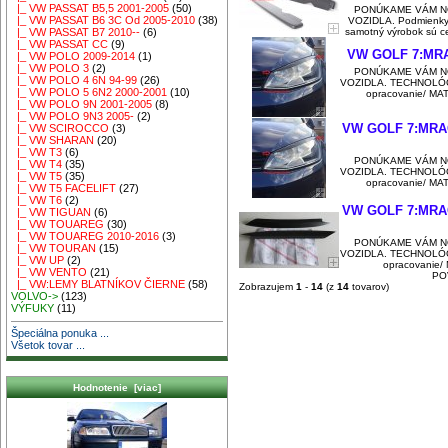
|_ VW PASSAT B5,5 2001-2005
(50)
PONÚKAME VÁM N
|_ VW PASSAT B6 3C Od 2005-2010
(38)
VOZIDLA. Podmienky 
samotný výrobok sú c
|_ VW PASSAT B7 2010--
(6)
|_ VW PASSAT CC
(9)
VW GOLF 7:MRA
|_ VW POLO 2009-2014
(1)
|_ VW POLO 3
(2)
PONÚKAME VÁM N
|_ VW POLO 4 6N 94-99
(26)
VOZIDLA. TECHNOLÓGIA
|_ VW POLO 5 6N2 2000-2001
(10)
opracovanie/ M
|_ VW POLO 9N 2001-2005
(8)
|_ VW POLO 9N3 2005-
(2)
VW GOLF 7:MRAČ
|_ VW SCIROCCO
(3)
|_ VW SHARAN
(20)
|_ VW T3
(6)
PONÚKAME VÁM N
|_ VW T4
(35)
VOZIDLA. TECHNOLÓGIA
|_ VW T5
(35)
opracovanie/ M
|_ VW T5 FACELIFT
(27)
|_ VW T6
(2)
VW GOLF 7:MRA
|_ VW TIGUAN
(6)
|_ VW TOUAREG
(30)
|_ VW TOUAREG 2010-2016
(3)
PONÚKAME VÁM N
|_ VW TOURAN
(15)
VOZIDLA. TECHNOLÓGIA
|_ VW UP
(2)
opracovanie
|_ VW VENTO
(21)
POV
|_ VW:LEMY BLATNÍKOV ČIERNE
(58)
Zobrazujem
1
-
14
(z
14
tovarov)
VOLVO->
(123)
VÝFUKY
(11)
Špeciálna ponuka ...
Všetok tovar ...
Hodnotenie [viac]