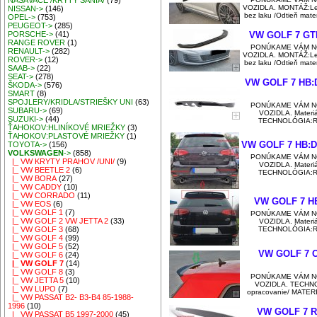
NASÁVAČE /KRYTY SANIA/
(79)
VOZIDLA. MONTÁŽ:Lep
NISSAN->
(146)
bez laku /Odtieň mat
OPEL->
(753)
PEUGEOT->
(285)
VW GOLF 7 GTI 
PORSCHE->
(41)
RANGE ROVER
(1)
PONÚKAME VÁM N
RENAULT->
(282)
VOZIDLA. MONTÁŽ:Lep
ROVER->
(12)
bez laku /Odtieň mat
SAAB->
(22)
SEAT->
(278)
VW GOLF 7 HB:
ŠKODA->
(576)
SMART
(8)
SPOJLERY/KRIDLA/STRIEŠKY UNI
(63)
PONÚKAME VÁM N
SUBARU->
(69)
VOZIDLA. Materiál
SUZUKI->
(44)
TECHNOLÓGIA:Ruč
ŤAHOKOV:HLINÍKOVÉ MRIEŽKY
(3)
ŤAHOKOV:PLASTOVÉ MRIEŽKY
(1)
VW GOLF 7 HB:
TOYOTA->
(156)
VOLKSWAGEN
->
(858)
PONÚKAME VÁM N
|_ VW KRYTY PRAHOV /UNI/
(9)
VOZIDLA. Materiál
|_ VW BEETLE 2
(6)
TECHNOLÓGIA:Ruč
|_ VW BORA
(27)
|_ VW CADDY
(10)
|_ VW CORRADO
(11)
VW GOLF 7 H
|_ VW EOS
(6)
|_ VW GOLF 1
(7)
PONÚKAME VÁM N
|_ VW GOLF 2 VW JETTA 2
(33)
VOZIDLA. Materiál
TECHNOLÓGIA:Ruč
|_ VW GOLF 3
(68)
|_ VW GOLF 4
(99)
|_ VW GOLF 5
(52)
VW GOLF 7 Od
|_ VW GOLF 6
(24)
|_ VW GOLF 7
(14)
|_ VW GOLF 8
(3)
PONÚKAME VÁM N
|_ VW JETTA 5
(10)
VOZIDLA. TECHNOL
|_ VW LUPO
(7)
opracovanie/ MATE
|_ VW PASSAT B2- B3-B4 85-1988-
1996
(10)
VW GOLF 7 Rli
|_ VW PASSAT B5 1997-2000
(45)