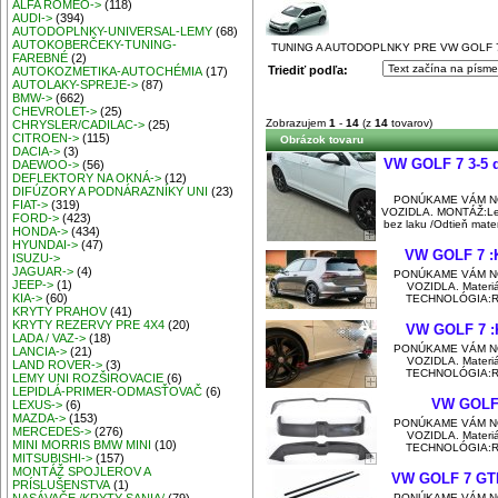
ALFA ROMEO->
(118)
AUDI->
(394)
AUTODOPLNKY-UNIVERSAL-LEMY
(68)
AUTOKOBERČEKY-TUNING-
TUNING A AUTODOPLNKY PRE VW GOLF 
FAREBNÉ
(2)
Triediť podľa:
AUTOKOZMETIKA-AUTOCHÉMIA
(17)
AUTOLAKY-SPREJE->
(87)
BMW->
(662)
CHEVROLET->
(25)
Zobrazujem
1
-
14
(z
14
tovarov)
CHRYSLER/CADILAC->
(25)
CITROEN->
(115)
Obrázok tovaru
DACIA->
(3)
VW GOLF 7 3-5 
DAEWOO->
(56)
DEFLEKTORY NA OKNÁ->
(12)
DIFÚZORY A PODNÁRAZNÍKY UNI
(23)
PONÚKAME VÁM N
FIAT->
(319)
VOZIDLA. MONTÁŽ:Lep
FORD->
(423)
bez laku /Odtieň mat
HONDA->
(434)
HYUNDAI->
(47)
VW GOLF 7 :
ISUZU->
JAGUAR->
(4)
PONÚKAME VÁM N
JEEP->
(1)
VOZIDLA. Materiál
KIA->
(60)
TECHNOLÓGIA:Ruč
KRYTY PRAHOV
(41)
KRYTY REZERVY PRE 4X4
(20)
VW GOLF 7 :
LADA / VAZ->
(18)
PONÚKAME VÁM N
LANCIA->
(21)
VOZIDLA. Materiál
LAND ROVER->
(3)
TECHNOLÓGIA:Ruč
LEMY UNI ROZŠIROVACIE
(6)
LEPIDLÁ-PRIMER-ODMASŤOVAČ
(6)
VW GOLF
LEXUS->
(6)
MAZDA->
(153)
PONÚKAME VÁM N
MERCEDES->
(276)
VOZIDLA. Materiál
MINI MORRIS BMW MINI
(10)
TECHNOLÓGIA:Ruč
MITSUBISHI->
(157)
MONTÁŽ SPOJLEROV A
VW GOLF 7 GT
PRÍSLUŠENSTVA
(1)
PONÚKAME VÁM N