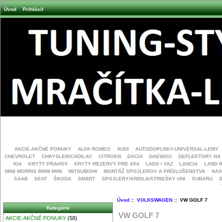
Úvod
Prihlásiť
AKCIE-AKČNÉ PONUKY
ALFA ROMEO
AUDI
AUTODOPLNKY-UNIVERSAL-LEMY
CHEVROLET
CHRYSLER/CADILAC
CITROEN
DACIA
DAEWOO
DEFLEKTORY NA
KIA
KRYTY PRAHOV
KRYTY REZERVY PRE 4X4
LADA / VAZ
LANCIA
LAND 
MINI MORRIS BMW MINI
MITSUBISHI
MONTÁŽ SPOJLEROV A PRÍSLUŠENSTVA
NAS
SAAB
SEAT
ŠKODA
SMART
SPOJLERY/KRIDLA/STRIEŠKY UNI
SUBARU
Úvod
::
VOLKSWAGEN
:: VW GOLF 7
Kategórie
VW GOLF 7
AKCIE-AKČNÉ PONUKY
(58)