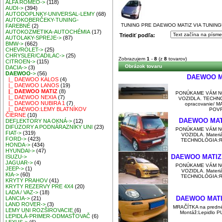
ALFA ROMEO->
(118)
AUDI->
(394)
AUTODOPLNKY-UNIVERSAL-LEMY
(68)
AUTOKOBERČEKY-TUNING-
TUNING PRE DAEWOO MATIZ VIA TUNINGU N
FAREBNÉ
(2)
AUTOKOZMETIKA-AUTOCHÉMIA
(17)
Triediť podľa:
AUTOLAKY-SPREJE->
(87)
BMW->
(662)
CHEVROLET->
(25)
CHRYSLER/CADILAC->
(25)
Zobrazujem
1
-
8
(z
8
tovarov)
CITROEN->
(115)
Obrázok tovaru
DACIA->
(3)
DAEWOO
->
(56)
DAEWOO MA
|_ DAEWOO KALOS
(4)
|_ DAEWOO LANOS
(19)
|_ DAEWOO MATIZ
(8)
PONÚKAME VÁM N
|_ DAEWOO NEXIA
(7)
VOZIDLA. TECHNOL
|_ DAEWOO NUBIRA 1
(7)
opracovanie/ 
|_ DAEWOO:LEMY BLATNÍKOV
POVRC
ČIERNE
(10)
DAEWOO MATI
DEFLEKTORY NA OKNÁ->
(12)
DIFÚZORY A PODNÁRAZNÍKY UNI
(23)
PONÚKAME VÁM N
FIAT->
(319)
VOZIDLA. Materiál
FORD->
(423)
TECHNOLÓGIA:Ruč
HONDA->
(434)
HYUNDAI->
(47)
DAEWOO MATIZ:
ISUZU->
JAGUAR->
(4)
PONÚKAME VÁM N
JEEP->
(1)
VOZIDLA. Materiál
KIA->
(60)
TECHNOLÓGIA:Ruč
KRYTY PRAHOV
(41)
KRYTY REZERVY PRE 4X4
(20)
LADA / VAZ->
(18)
DAEWOO MATIZ:
LANCIA->
(21)
LAND ROVER->
(3)
MRAČÍTKA na predné
LEMY UNI ROZŠIROVACIE
(6)
Montáž:Lepidlo P
LEPIDLÁ-PRIMER-ODMASŤOVAČ
(6)