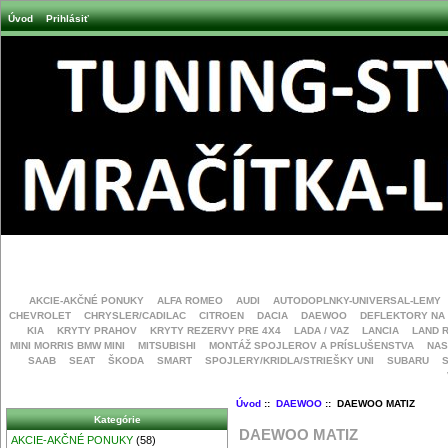
Úvod
Prihlásiť
AKCIE-AKČNÉ PONUKY
ALFA ROMEO
AUDI
AUTODOPLNKY-UNIVERSAL-LEMY
CHEVROLET
CHRYSLER/CADILAC
CITROEN
DACIA
DAEWOO
DEFLEKTORY NA
KIA
KRYTY PRAHOV
KRYTY REZERVY PRE 4X4
LADA / VAZ
LANCIA
LAND 
MINI MORRIS BMW MINI
MITSUBISHI
MONTÁŽ SPOJLEROV A PRÍSLUŠENSTVA
NAS
SAAB
SEAT
ŠKODA
SMART
SPOJLERY/KRIDLA/STRIEŠKY UNI
SUBARU
Úvod
::
DAEWOO
:: DAEWOO MATIZ
Kategórie
DAEWOO MATIZ
AKCIE-AKČNÉ PONUKY
(58)