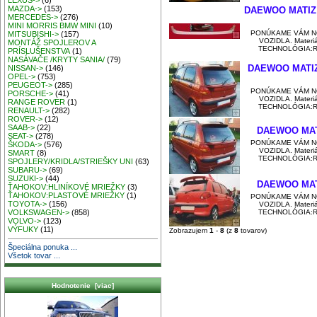
LEXUS->
(6)
MAZDA->
(153)
DAEWOO MATIZ
MERCEDES->
(276)
MINI MORRIS BMW MINI
(10)
PONÚKAME VÁM N
MITSUBISHI->
(157)
VOZIDLA. Materiál
MONTÁŽ SPOJLEROV A
TECHNOLÓGIA:Ruč
PRÍSLUŠENSTVA
(1)
NASÁVAČE /KRYTY SANIA/
(79)
DAEWOO MATIZ
NISSAN->
(146)
OPEL->
(753)
PEUGEOT->
(285)
PONÚKAME VÁM N
PORSCHE->
(41)
VOZIDLA. Materiál
RANGE ROVER
(1)
TECHNOLÓGIA:Ruč
RENAULT->
(282)
ROVER->
(12)
SAAB->
(22)
DAEWOO MAT
SEAT->
(278)
PONÚKAME VÁM N
ŠKODA->
(576)
VOZIDLA. Materiál
SMART
(8)
TECHNOLÓGIA:Ruč
SPOJLERY/KRIDLA/STRIEŠKY UNI
(63)
SUBARU->
(69)
SUZUKI->
(44)
DAEWOO MAT
ŤAHOKOV:HLINÍKOVÉ MRIEŽKY
(3)
ŤAHOKOV:PLASTOVÉ MRIEŽKY
(1)
PONÚKAME VÁM N
TOYOTA->
(156)
VOZIDLA. Materiál
TECHNOLÓGIA:Ruč
VOLKSWAGEN->
(858)
VOLVO->
(123)
VÝFUKY
(11)
Zobrazujem
1
-
8
(z
8
tovarov)
Špeciálna ponuka ...
Všetok tovar ...
Hodnotenie [viac]