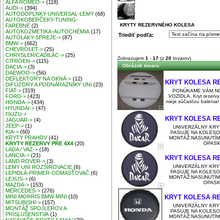
ALFA ROMEO->
(118)
AUDI->
(394)
AUTODOPLNKY-UNIVERSAL-LEMY
(68)
AUTOKOBERČEKY-TUNING-
KRYTY REZERVNÉHO KOLESA
FAREBNÉ
(2)
AUTOKOZMETIKA-AUTOCHÉMIA
(17)
Triediť podľa:
AUTOLAKY-SPREJE->
(87)
BMW->
(662)
CHEVROLET->
(25)
CHRYSLER/CADILAC->
(25)
Zobrazujem
1
-
17
(z
20
tovarov)
CITROEN->
(115)
Obrázok tovaru
DACIA->
(3)
DAEWOO->
(56)
DEFLEKTORY NA OKNÁ->
(12)
KRYT KOLESA R
DIFÚZORY A PODNÁRAZNÍKY UNI
(23)
FIAT->
(319)
PONÚKAME VÁM NO
VOZIDLA. Kryt rezervy 
FORD->
(423)
nieje súčasťou balenia!
HONDA->
(434)
HYUNDAI->
(47)
ISUZU->
KRYT KOLESA R
JAGUAR->
(4)
JEEP->
(1)
UNIVERZÁLNY KRY
KIA->
(60)
PASUJE NA KOLESO
KRYTY PRAHOV
(41)
MONTÁŽ:NASUNUTÍM
OPASKO
KRYTY REZERVY PRE 4X4
(20)
LADA / VAZ->
(18)
LANCIA->
(21)
KRYT KOLESA R
LAND ROVER->
(3)
UNIVERZÁLNY KRY
LEMY UNI ROZŠIROVACIE
(6)
PASUJE NA KOLESO
LEPIDLÁ-PRIMER-ODMASŤOVAČ
(6)
MONTÁŽ:NASUNUTÍM
LEXUS->
(6)
OPASKO
MAZDA->
(153)
MERCEDES->
(276)
KRYT KOLESA R
MINI MORRIS BMW MINI
(10)
MITSUBISHI->
(157)
UNIVERZÁLNY KRY
MONTÁŽ SPOJLEROV A
PASUJE NA KOLESO
PRÍSLUŠENSTVA
(1)
MONTÁŽ:NASUNUTÍM