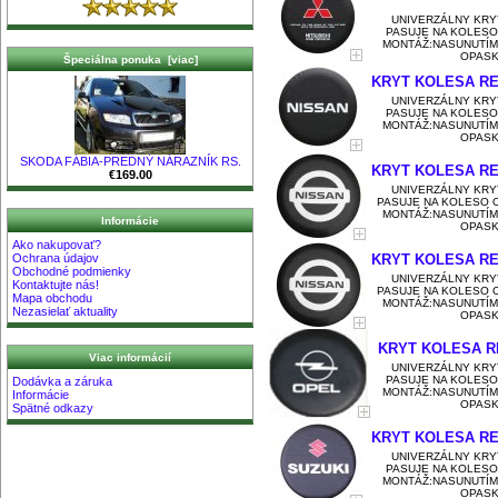
UNIVERZÁLNY KRY
PASUJE NA KOLESO
MONTÁŽ:NASUNUTÍM
OPASKO
Špeciálna ponuka [viac]
KRYT KOLESA RE
UNIVERZÁLNY KRY
PASUJE NA KOLESO
MONTÁŽ:NASUNUTÍM
OPASKO
SKODA FÁBIA-PREDNÝ NÁRAZNÍK RS.
KRYT KOLESA RE
€169.00
UNIVERZÁLNY KRY
PASUJE NA KOLESO O
MONTÁŽ:NASUNUTÍM
Informácie
OPASKO
Ako nakupovať?
Ochrana údajov
KRYT KOLESA RE
Obchodné podmienky
UNIVERZÁLNY KRY
Kontaktujte nás!
PASUJE NA KOLESO O
Mapa obchodu
MONTÁŽ:NASUNUTÍM
Nezasielať aktuality
OPASKO
KRYT KOLESA R
Viac informácií
UNIVERZÁLNY KRY
PASUJE NA KOLESO
Dodávka a záruka
MONTÁŽ:NASUNUTÍM
Informácie
OPASKO
Spätné odkazy
KRYT KOLESA RE
UNIVERZÁLNY KRY
PASUJE NA KOLESO
MONTÁŽ:NASUNUTÍM
OPASKO