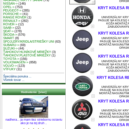
NASÁVAČE /KRYTY SANIA/
(79)
OPASKO
NISSAN->
(146)
OPEL->
(753)
KRYT KOLESA R
PEUGEOT->
(285)
PORSCHE->
(41)
UNIVERZÁLNY KRY
RANGE ROVER
(1)
PASUJE NA KOLESO O
RENAULT->
(282)
KOŽA MONTÁŽ:
ROVER->
(12)
ZABUDOVANÝM 
SAAB->
(22)
SEAT->
(278)
KRYT KOLESA R
ŠKODA->
(576)
SMART
(8)
UNIVERZÁLNY KRY
PASUJE NA KOLESO
SPOJLERY/KRIDLA/STRIEŠKY UNI
(63)
MONTÁŽ:NASUNUTÍM
SUBARU->
(69)
OPASKO
SUZUKI->
(44)
ŤAHOKOV:HLINÍKOVÉ MRIEŽKY
(3)
ŤAHOKOV:PLASTOVÉ MRIEŽKY
(1)
KRYT KOLESA R
TOYOTA->
(156)
UNIVERZÁLNY KRY
VOLKSWAGEN->
(858)
PASUJE NA KOLESO O
VOLVO->
(123)
KOŽA MONTÁŽ:
VÝFUKY
(11)
ZABUDOVANÝM 
Špeciálna ponuka ...
KRYT KOLESA R
Všetok tovar ...
UNIVERZÁLNY KRY
PASUJE NA KOLESO
Hodnotenie [viac]
MONTÁŽ:NASUNUTÍM
OPASKO
KRYT KOLESA R
UNIVERZÁLNY KRY
PASUJE NA KOLESO
MONTÁŽ:NASUNUTÍM
nadhera... ja mam tiez striebornu octaviu
OPASKO
ako je na tej druh ..
KRYT KOLESA R