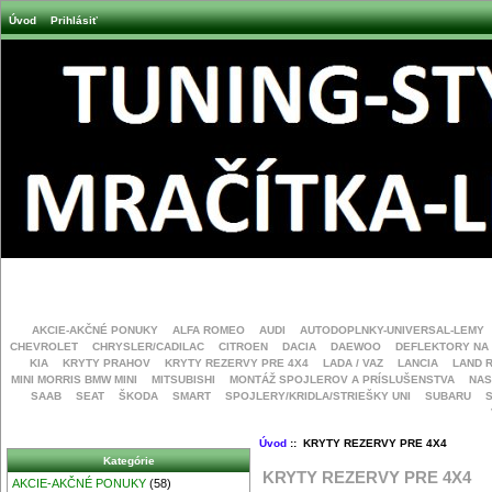
Úvod
Prihlásiť
AKCIE-AKČNÉ PONUKY
ALFA ROMEO
AUDI
AUTODOPLNKY-UNIVERSAL-LEMY
CHEVROLET
CHRYSLER/CADILAC
CITROEN
DACIA
DAEWOO
DEFLEKTORY NA
KIA
KRYTY PRAHOV
KRYTY REZERVY PRE 4X4
LADA / VAZ
LANCIA
LAND 
MINI MORRIS BMW MINI
MITSUBISHI
MONTÁŽ SPOJLEROV A PRÍSLUŠENSTVA
NAS
SAAB
SEAT
ŠKODA
SMART
SPOJLERY/KRIDLA/STRIEŠKY UNI
SUBARU
Úvod
:: KRYTY REZERVY PRE 4X4
Kategórie
KRYTY REZERVY PRE 4X4
AKCIE-AKČNÉ PONUKY
(58)