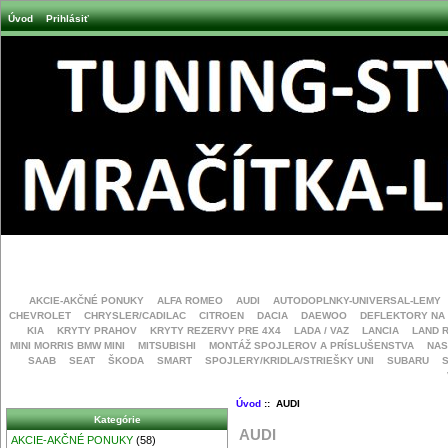
Úvod
Prihlásiť
AKCIE-AKČNÉ PONUKY
ALFA ROMEO
AUDI
AUTODOPLNKY-UNIVERSAL-LEMY
CHEVROLET
CHRYSLER/CADILAC
CITROEN
DACIA
DAEWOO
DEFLEKTORY NA
KIA
KRYTY PRAHOV
KRYTY REZERVY PRE 4X4
LADA / VAZ
LANCIA
LAND 
MINI MORRIS BMW MINI
MITSUBISHI
MONTÁŽ SPOJLEROV A PRÍSLUŠENSTVA
NAS
SAAB
SEAT
ŠKODA
SMART
SPOJLERY/KRIDLA/STRIEŠKY UNI
SUBARU
Úvod
:: AUDI
Kategórie
AUDI
AKCIE-AKČNÉ PONUKY
(58)