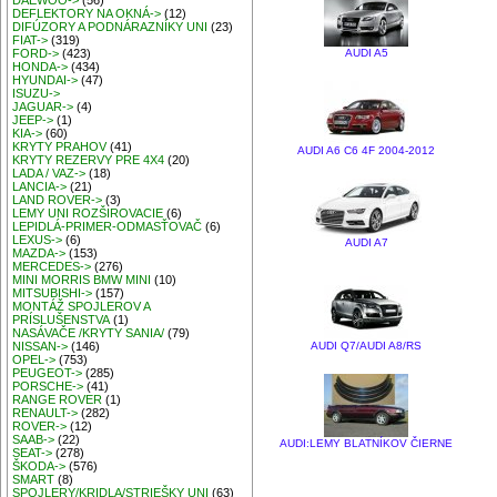
DAEWOO->
(56)
DEFLEKTORY NA OKNÁ->
(12)
DIFÚZORY A PODNÁRAZNÍKY UNI
(23)
FIAT->
(319)
AUDI A5
FORD->
(423)
HONDA->
(434)
HYUNDAI->
(47)
ISUZU->
JAGUAR->
(4)
JEEP->
(1)
KIA->
(60)
KRYTY PRAHOV
(41)
AUDI A6 C6 4F 2004-2012
KRYTY REZERVY PRE 4X4
(20)
LADA / VAZ->
(18)
LANCIA->
(21)
LAND ROVER->
(3)
LEMY UNI ROZŠIROVACIE
(6)
LEPIDLÁ-PRIMER-ODMASŤOVAČ
(6)
LEXUS->
(6)
AUDI A7
MAZDA->
(153)
MERCEDES->
(276)
MINI MORRIS BMW MINI
(10)
MITSUBISHI->
(157)
MONTÁŽ SPOJLEROV A
PRÍSLUŠENSTVA
(1)
NASÁVAČE /KRYTY SANIA/
(79)
AUDI Q7/AUDI A8/RS
NISSAN->
(146)
OPEL->
(753)
PEUGEOT->
(285)
PORSCHE->
(41)
RANGE ROVER
(1)
RENAULT->
(282)
ROVER->
(12)
SAAB->
(22)
AUDI:LEMY BLATNÍKOV ČIERNE
SEAT->
(278)
ŠKODA->
(576)
SMART
(8)
SPOJLERY/KRIDLA/STRIEŠKY UNI
(63)