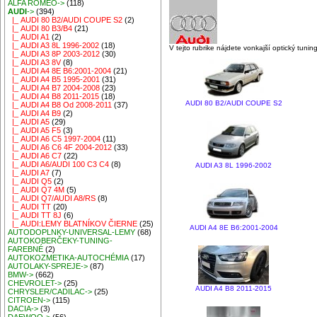
ALFA ROMEO->
(118)
AUDI
->
(394)
|_ AUDI 80 B2/AUDI COUPE S2
(2)
|_ AUDI 80 B3/B4
(21)
|_ AUDI A1
(2)
|_ AUDI A3 8L 1996-2002
(18)
V tejto rubrike nájdete vonkajší optický tuni
|_ AUDI A3 8P 2003-2012
(30)
|_ AUDI A3 8V
(8)
|_ AUDI A4 8E B6:2001-2004
(21)
|_ AUDI A4 B5 1995-2001
(31)
|_ AUDI A4 B7 2004-2008
(23)
|_ AUDI A4 B8 2011-2015
(18)
AUDI 80 B2/AUDI COUPE S2
|_ AUDI A4 B8 Od 2008-2011
(37)
|_ AUDI A4 B9
(2)
|_ AUDI A5
(29)
|_ AUDI A5 F5
(3)
|_ AUDI A6 C5 1997-2004
(11)
|_ AUDI A6 C6 4F 2004-2012
(33)
|_ AUDI A6 C7
(22)
|_ AUDI A6/AUDI 100 C3 C4
(8)
AUDI A3 8L 1996-2002
|_ AUDI A7
(7)
|_ AUDI Q5
(2)
|_ AUDI Q7 4M
(5)
|_ AUDI Q7/AUDI A8/RS
(8)
|_ AUDI TT
(20)
|_ AUDI TT 8J
(6)
|_ AUDI:LEMY BLATNÍKOV ČIERNE
(25)
AUDI A4 8E B6:2001-2004
AUTODOPLNKY-UNIVERSAL-LEMY
(68)
AUTOKOBERČEKY-TUNING-
FAREBNÉ
(2)
AUTOKOZMETIKA-AUTOCHÉMIA
(17)
AUTOLAKY-SPREJE->
(87)
BMW->
(662)
CHEVROLET->
(25)
AUDI A4 B8 2011-2015
CHRYSLER/CADILAC->
(25)
CITROEN->
(115)
DACIA->
(3)