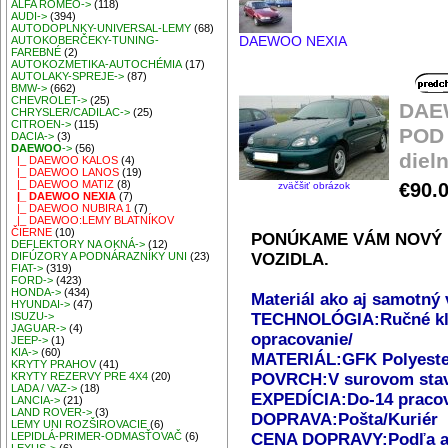
ALFA ROMEO->
(118)
AUDI->
(394)
AUTODOPLNKY-UNIVERSAL-LEMY
(68)
DAEWOO NEXIA
AUTOKOBERČEKY-TUNING-
FAREBNÉ
(2)
AUTOKOZMETIKA-AUTOCHÉMIA
(17)
AUTOLAKY-SPREJE->
(87)
BMW->
(662)
CHEVROLET->
(25)
DAE
CHRYSLER/CADILAC->
(25)
CITROEN->
(115)
POD 
DACIA->
(3)
DAEWOO
->
(56)
dieln
|_ DAEWOO KALOS
(4)
|_ DAEWOO LANOS
(19)
|_ DAEWOO MATIZ
(8)
€90.
zväčšiť obrázok
|_ DAEWOO NEXIA
(7)
|_ DAEWOO NUBIRA 1
(7)
|_ DAEWOO:LEMY BLATNÍKOV
ČIERNE
(10)
PONÚKAME VÁM NOVÝ 
DEFLEKTORY NA OKNÁ->
(12)
VOZIDLA.
DIFÚZORY A PODNÁRAZNÍKY UNI
(23)
FIAT->
(319)
FORD->
(423)
HONDA->
(434)
Materiál ako aj samotný 
HYUNDAI->
(47)
TECHNOLÓGIA:Ručné klad
ISUZU->
JAGUAR->
(4)
opracovanie/
JEEP->
(1)
KIA->
(60)
MATERIÁL:GFK Polyeste
KRYTY PRAHOV
(41)
POVRCH:V surovom stave,
KRYTY REZERVY PRE 4X4
(20)
LADA / VAZ->
(18)
EXPEDÍCIA:Do-14 praco
LANCIA->
(21)
LAND ROVER->
(3)
DOPRAVA:Pošta/Kuriér
LEMY UNI ROZŠIROVACIE
(6)
CENA DOPRAVY:Podľa ak
LEPIDLÁ-PRIMER-ODMASŤOVAČ
(6)