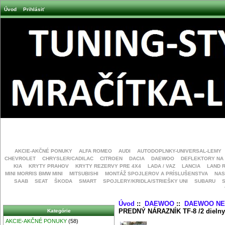
Úvod
Prihlásiť
AKCIE-AKČNÉ PONUKY
ALFA ROMEO
AUDI
AUTODOPLNKY-UNIVERSAL-LEMY
CHEVROLET
CHRYSLER/CADILAC
CITROEN
DACIA
DAEWOO
DEFLEKTORY NA
KIA
KRYTY PRAHOV
KRYTY REZERVY PRE 4X4
LADA / VAZ
LANCIA
LAND 
MINI MORRIS BMW MINI
MITSUBISHI
MONTÁŽ SPOJLEROV A PRÍSLUŠENSTVA
NAS
SAAB
SEAT
ŠKODA
SMART
SPOJLERY/KRIDLA/STRIEŠKY UNI
SUBARU
Úvod
::
DAEWOO
::
DAEWOO NE
PREDNÝ NÁRAZNÍK TF-8 /2 dielny
Kategórie
AKCIE-AKČNÉ PONUKY
(58)