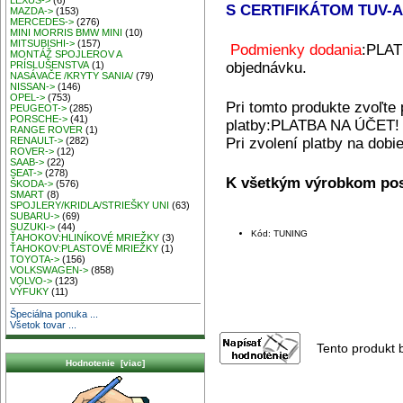
LEXUS->
(6)
S CERTIFIKÁTOM TUV-Au
MAZDA->
(153)
MERCEDES->
(276)
MINI MORRIS BMW MINI
(10)
MITSUBISHI->
(157)
Podmienky dodania
:PLAT
MONTÁŽ SPOJLEROV A
objednávku.
PRÍSLUŠENSTVA
(1)
NASÁVAČE /KRYTY SANIA/
(79)
NISSAN->
(146)
OPEL->
(753)
Pri tomto produkte zvoľte
PEUGEOT->
(285)
PORSCHE->
(41)
platby:PLATBA NA ÚČET!
RANGE ROVER
(1)
Pri zvolení platby na dob
RENAULT->
(282)
ROVER->
(12)
SAAB->
(22)
SEAT->
(278)
K všetkým výrobkom pos
ŠKODA->
(576)
SMART
(8)
SPOJLERY/KRIDLA/STRIEŠKY UNI
(63)
SUBARU->
(69)
SUZUKI->
(44)
Kód: TUNING
ŤAHOKOV:HLINÍKOVÉ MRIEŽKY
(3)
ŤAHOKOV:PLASTOVÉ MRIEŽKY
(1)
TOYOTA->
(156)
VOLKSWAGEN->
(858)
VOLVO->
(123)
VÝFUKY
(11)
Špeciálna ponuka ...
Všetok tovar ...
Tento produkt b
Hodnotenie [viac]